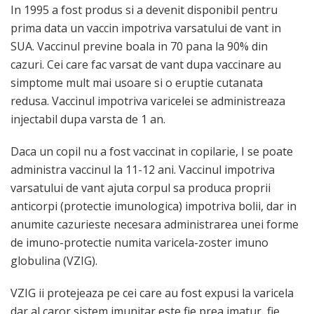
In 1995 a fost produs si a devenit disponibil pentru
prima data un vaccin impotriva varsatului de vant in
SUA. Vaccinul previne boala in 70 pana la 90% din
cazuri. Cei care fac varsat de vant dupa vaccinare au
simptome mult mai usoare si o eruptie cutanata
redusa. Vaccinul impotriva varicelei se administreaza
injectabil dupa varsta de 1 an.
Daca un copil nu a fost vaccinat in copilarie, I se poate
administra vaccinul la 11-12 ani. Vaccinul impotriva
varsatului de vant ajuta corpul sa produca proprii
anticorpi (protectie imunologica) impotriva bolii, dar in
anumite cazurieste necesara administrarea unei forme
de imuno-protectie numita varicela-zoster imuno
globulina (VZIG).
VZIG ii protejeaza pe cei care au fost expusi la varicela
dar al caror sistem imunitar este fie prea imatur, fie