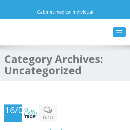
Cabinet medical individual
Toggl
navig
Category Archives:
Uncategorized
16/07/2015
12,407