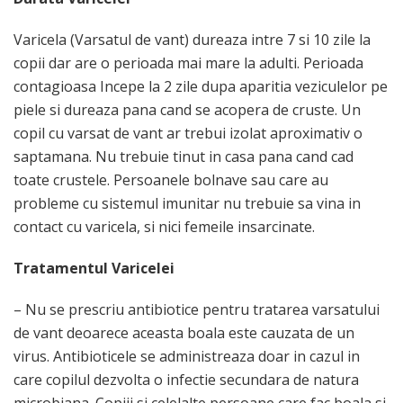
Varicela (Varsatul de vant) dureaza intre 7 si 10 zile la
copii dar are o perioada mai mare la adulti. Perioada
contagioasa Incepe la 2 zile dupa aparitia veziculelor pe
piele si dureaza pana cand se acopera de cruste. Un
copil cu varsat de vant ar trebui izolat aproximativ o
saptamana. Nu trebuie tinut in casa pana cand cad
toate crustele. Persoanele bolnave sau care au
probleme cu sistemul imunitar nu trebuie sa vina in
contact cu varicela, si nici femeile insarcinate.
Tratamentul Varicelei
– Nu se prescriu antibiotice pentru tratarea varsatului
de vant deoarece aceasta boala este cauzata de un
virus. Antibioticele se administreaza doar in cazul in
care copilul dezvolta o infectie secundara de natura
microbiana. Copiii si celelalte persoane care fac boala si