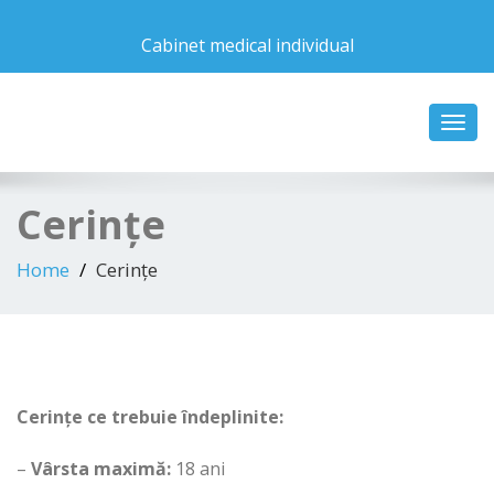
Cabinet medical individual
Toggl
navig
Cerințe
Home
Cerințe
Cerințe ce trebuie îndeplinite:
–
Vârsta maximă:
18 ani