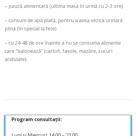
– pauză alimentară (ultima masă în urmă cu 2-3 ore)
– consum de apă plată, pentru a avea vezica urinară
plină (în special la fete)
– cu 24-48 de ore înainte a nu se consuma alimente
care “balonează” (cartofi, fasole, mazăre, sucuri
acidulate).
Program consultații:
Luni și Miercuri: 14.00 – 21.00